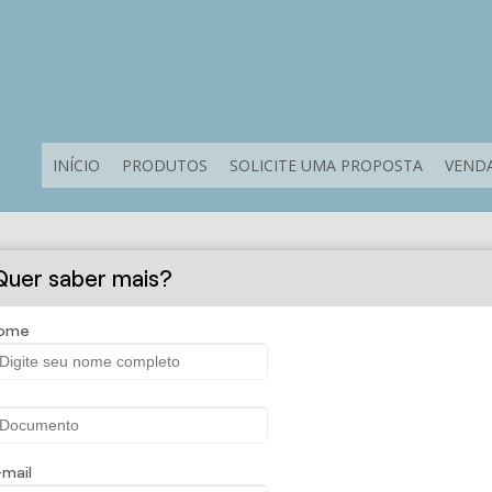
INÍCIO
PRODUTOS
SOLICITE UMA PROPOSTA
VENDA
Sobre a corretora
Quer saber mais?
oteção há mais de uma década.
ome
der todas as necessidades, estamos comprometidos em proporci
ansparente e personalizada, oferecemos soluções sob medida q
 é único, e nosso atendimento é moldado para atender suas de
 enquanto você foca no que realmente importa para você.
-mail