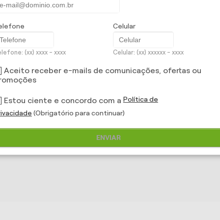
elefone
Celular
lefone: (xx) xxxx - xxxx
Celular: (xx) xxxxxx - xxxx
Aceito receber e-mails de comunicações, ofertas ou
romoções
Política de
Estou ciente e concordo com a
rivacidade
(Obrigatório para continuar)
ENVIAR